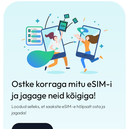
Ostke korraga mitu eSIM-i
ja jagage neid kõigiga!
Loodud selleks, et saaksite eSIM-e hõlpsalt osta ja
jagada!