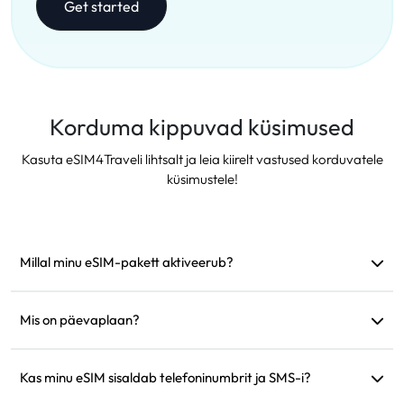
Get started
Korduma kippuvad küsimused
Kasuta eSIM4Traveli lihtsalt ja leia kiirelt vastused korduvatele
küsimustele!
Millal minu eSIM-pakett aktiveerub?
See aktiveerub kohe, kui see ühendub toetatud võrguga.
Soovitame see enne reisi paigaldada.
Mis on päevaplaan?
Näiteks: kui aktiveerida kell 9.00, kestab see järgmise päevani
kell 9.00. Kui päeva andmemaht saab täis, langeb kiirus 128
Kas minu eSIM sisaldab telefoninumbrit ja SMS-i?
kbps-ni, nii et te ei pea muretsema andmete korraga