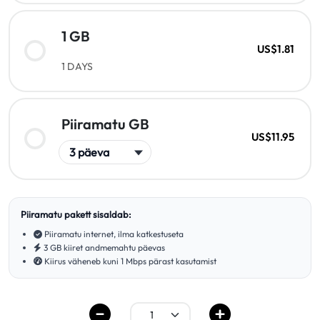
1 GB
US$1.81
1 DAYS
Piiramatu GB
US$11.95
Piiramatu pakett sisaldab:
Piiramatu internet, ilma katkestuseta
3 GB kiiret andmemahtu päevas
Kiirus väheneb kuni 1 Mbps pärast kasutamist