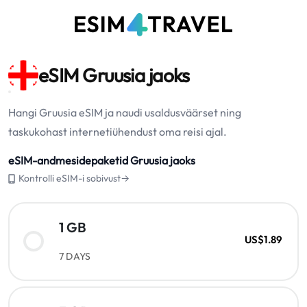
eSIM Gruusia jaoks
Hangi Gruusia eSIM ja naudi usaldusväärset ning
taskukohast internetiühendust oma reisi ajal.
eSIM-andmesidepaketid Gruusia jaoks
Kontrolli eSIM-i sobivust→
1 GB
US$1.89
7 DAYS