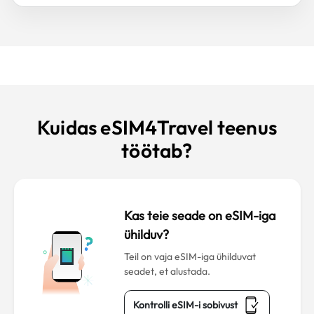
Kuidas eSIM4Travel teenus
töötab?
Kas teie seade on eSIM-iga
ühilduv?
Teil on vaja eSIM-iga ühilduvat
seadet, et alustada.
Kontrolli eSIM-i sobivust