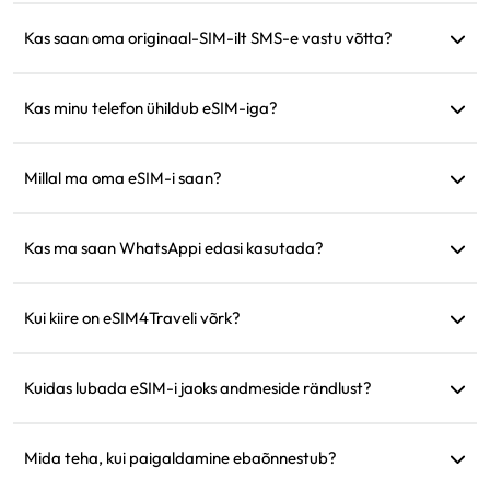
Pakume ainult andmesideteenuseid, kuid saate suhtlemiseks
lõppemise pärast.
kasutada rakendusi nagu WhatsApp.
Kas saan oma originaal-SIM-ilt SMS-e vastu võtta?
Jah, saate aktiveerida nii eSIM-i kui ka oma originaal-SIM-i
korraga, et reisides näiteks krediitkaarditeavitusi vastu võtta.
Kas minu telefon ühildub eSIM-iga?
Külastage meie ühilduvuse kontrollimise lehte, et kiiresti
kinnitada, kas teie seade toetab eSIM-i.
Millal ma oma eSIM-i saan?
Pärast ostu pääsete kohe oma eSIM-ile juurde veebilehe
jaotises 'Minu eSIM'.
Kas ma saan WhatsAppi edasi kasutada?
Jah, teie WhatsAppi number, kontaktid ja vestlused jäävad
samaks.
Kui kiire on eSIM4Traveli võrk?
Toetatud võrgu kiirust saate näha toote üksikasjades. Võrgu
tugevus sõltub kohalikust teenusepakkujast.
Kuidas lubada eSIM-i jaoks andmeside rändlust?
Minge oma seadme seadistustesse, avage 'Mobiilside' või
'Mobiiliteenus' ja lubage 'Andmeside rändlus'.
Mida teha, kui paigaldamine ebaõnnestub?