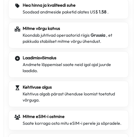
Hea hinna ja kvaliteedi suhe
Soodsad andmeside paketid alates US$
1.58
.
Mitme võrgu katvus
Koondab juhtivad operaatorid riigis
Gruusia
, et
pakkuda stabiilset mitme võrgu ühendust.
Laadimisvõimalus
Andmete lõppemisel saate neid igal ajal juurde
laadida.
Kehtivuse algus
Kehtivus algab pärast ühenduse loomist toetatud
võrguga.
Mitme eSIM-i ostmine
Saate korraga osta mitu eSIM-i perele ja sõpradele.