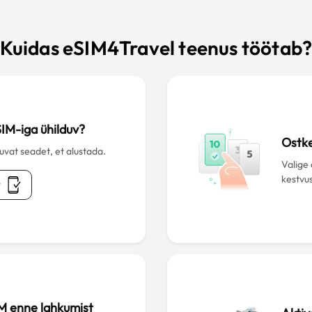
Kuidas eSIM4Travel teenus töötab
SIM-iga ühilduv?
Ostk
duvat seadet, et alustada.
Valige
kestvu
t
M enne lahkumist