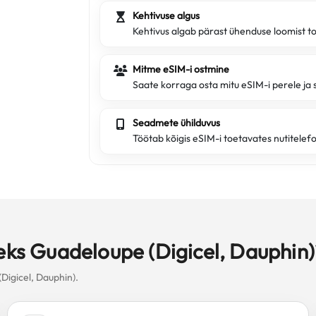
Kehtivuse algus
Kehtivus algab pärast ühenduse loomist t
Mitme eSIM-i ostmine
Saate korraga osta mitu eSIM-i perele ja 
Seadmete ühilduvus
Töötab kõigis eSIM-i toetavates nutitelef
seks Guadeloupe (Digicel, Dauphin)
Digicel, Dauphin).