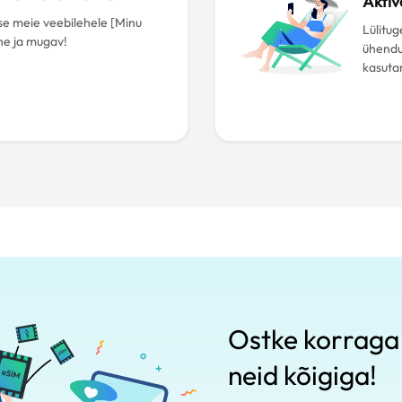
Aktiv
se meie veebilehele [Minu
Lülitug
ne ja mugav!
ühendu
kasuta
Ostke korraga 
neid kõigiga!