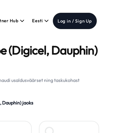
tner Hub
Eesti
Log in / Sign Up
 (Digicel, Dauphin)
naudi usaldusväärset ning taskukohast
 Dauphin) jaoks