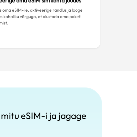
eerige oma eSIM sihtkohta jõudes
e oma eSIM-ile, aktiveerige rändlus ja looge
s kohaliku võrguga, et alustada oma paketi
mist.
mitu eSIM-i ja jagage