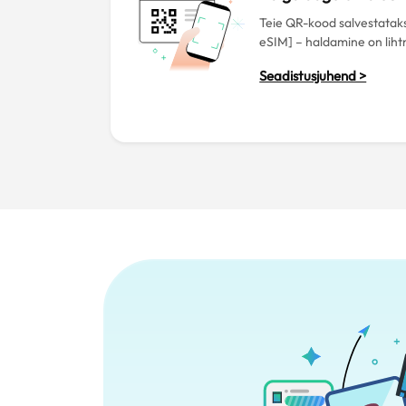
Teie QR-kood salvestatak
eSIM] – haldamine on liht
Seadistusjuhend >