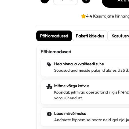
4.4 Kasutajate hinnan
Põhiomadused
Paketi kirjeldus
Kasutusr
Põhiomadused
Hea hinna ja kvaliteedi suhe
Soodsad andmeside paketid alates US$
3
Mitme võrgu katvus
Koondab juhtivad operaatorid riigis
Frenc
võrgu ühendust.
Laadimisvõimalus
Andmete lõppemisel saate neid igal ajal j