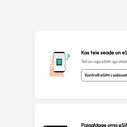
Kas teie seade on e
Teil on vaja eSIM-iga ühil
Kontrolli eSIM-i sobivus
Paigaldage oma eSI