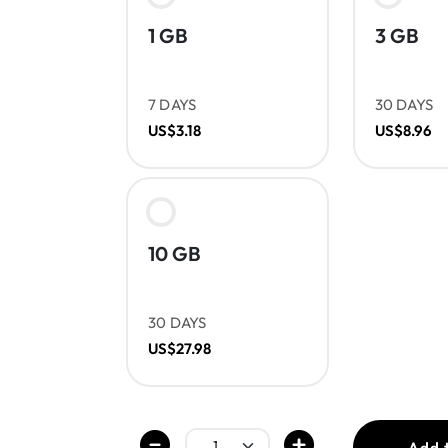
1 GB
3 GB
7 DAYS
30 DAYS
US$3.18
US$8.96
10 GB
30 DAYS
US$27.98
Add 