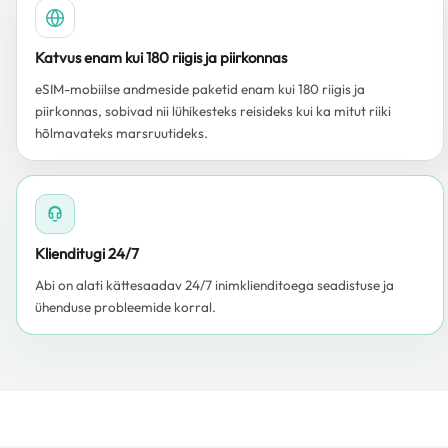
Katvus enam kui 180 riigis ja piirkonnas
eSIM-mobiilse andmeside paketid enam kui 180 riigis ja
piirkonnas, sobivad nii lühikesteks reisideks kui ka mitut riiki
hõlmavateks marsruutideks.
Klienditugi 24/7
Abi on alati kättesaadav 24/7 inimklienditoega seadistuse ja
ühenduse probleemide korral.