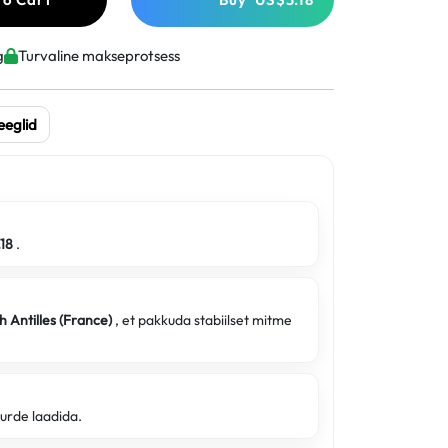
g
Turvaline makseprotsess
eeglid
.18
.
h Antilles (France)
, et pakkuda stabiilset mitme
uurde laadida.