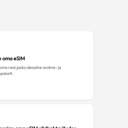
?
e oma eSIM
 oma reisi jaoks ideaalne andme- ja
spakett.