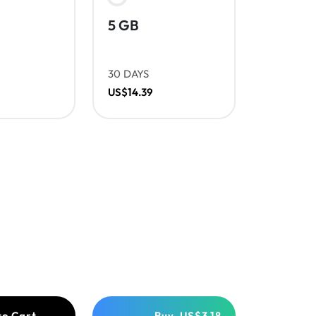
5 GB
30 DAYS
US$14.39
to Cart
Buy
US$3.18