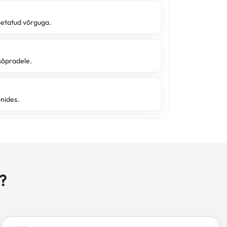
oetatud võrguga.
sõpradele.
onides.
?