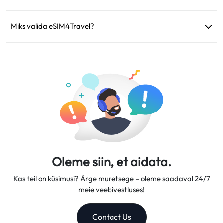
Kui teie seade ei ühildu, reis tühistatakse või ilmnevad
tehnilised probleemid, saate taotleda tagasimakset.
Miks valida eSIM4Travel?
Tagasimaksed kantakse teie algsele maksekontole 5–7
Pakume paindlikke andmeplaane, usaldusväärseid võrgu
tööpäeva jooksul.
kiirusi ja suurepärast kliendituge, muutes meid
usaldusväärseks reisikaaslaseks.
Oleme siin, et aidata.
Kas teil on küsimusi? Ärge muretsege – oleme saadaval 24/7
meie veebivestluses!
Contact Us