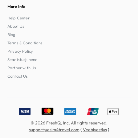
More Info
Help Center
About Us
Blog
Terms & Conditions
Privacy Policy
Seadistusjuhend
Partner with Us
Contact Us
Accepted payment methods: Visa, MasterCard, American E
© 2026 FreshQ, Inc. All rights reserved.
(
)
support@esim4travel.com
Veebivestlus