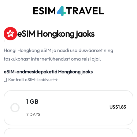
eSIM Hongkong jaoks
Hangi Hongkong eSIM ja naudi usaldusväärset ning
taskukohast internetiühendust oma reisi ajal.
eSIM-andmesidepaketid Hongkong jaoks
Kontrolli eSIM-i sobivust→
1 GB
US$1.83
7 DAYS