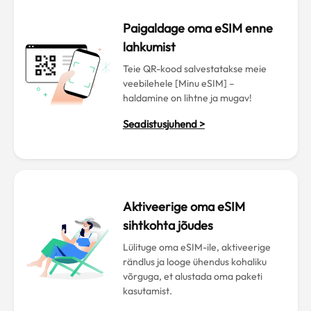
Paigaldage oma eSIM enne
lahkumist
Teie QR-kood salvestatakse meie
veebilehele [Minu eSIM] –
haldamine on lihtne ja mugav!
Seadistusjuhend >
Aktiveerige oma eSIM
sihtkohta jõudes
Lülituge oma eSIM-ile, aktiveerige
rändlus ja looge ühendus kohaliku
võrguga, et alustada oma paketi
kasutamist.