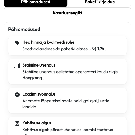
Põhiomadused
Paketi kirjeldus
Kasutusreeglid
Põhiomadused
Hea hinna ja kvaliteedi suhe
Soodsad andmeside paketid alates US$
1.74
.
Stabiilne ühendus
Stabiilne ühendus eelistatud operaatori kaudu riigis
Hongkong
.
Laadimisvõimalus
Andmete lõppemisel saate neid igal ajal juurde
laadida.
Kehtivuse algus
Kehtivus algab pärast ühenduse loomist toetatud