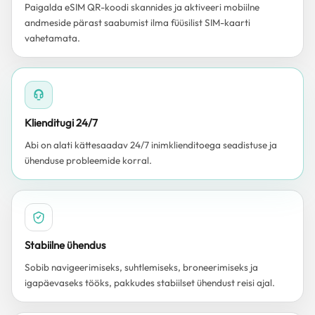
Paigalda eSIM QR-koodi skannides ja aktiveeri mobiilne
andmeside pärast saabumist ilma füüsilist SIM-kaarti
vahetamata.
Klienditugi 24/7
Abi on alati kättesaadav 24/7 inimklienditoega seadistuse ja
ühenduse probleemide korral.
Stabiilne ühendus
Sobib navigeerimiseks, suhtlemiseks, broneerimiseks ja
igapäevaseks tööks, pakkudes stabiilset ühendust reisi ajal.