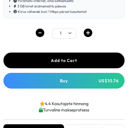
Piiramatu internet, ilma katkestuseta
3 GB kiiret andmemahtu päevas
Kiirus väheneb kuni 1 Mbps pärast kasutamist
Add to Cart
Buy
US$10.76
4.4 Kasutajate hinnang
Turvaline makseprotsess