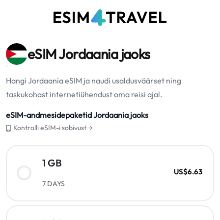
eSIM Jordaania jaoks
Hangi Jordaania eSIM ja naudi usaldusväärset ning
taskukohast internetiühendust oma reisi ajal.
eSIM-andmesidepaketid Jordaania jaoks
Kontrolli eSIM-i sobivust→
1 GB
US$6.63
7 DAYS