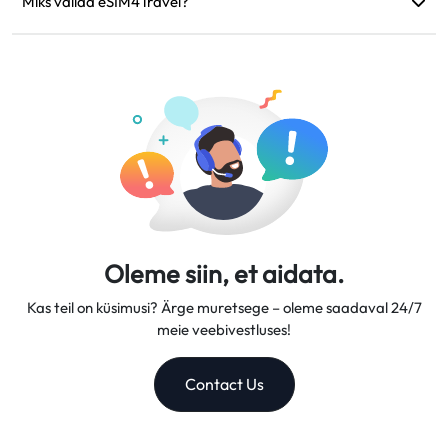
tehnilised probleemid, saate taotleda tagasimakset.
Miks valida eSIM4Travel?
Tagasimaksed kantakse teie algsele maksekontole 5–7
Pakume paindlikke andmeplaane, usaldusväärseid võrgu
tööpäeva jooksul.
kiirusi ja suurepärast kliendituge, muutes meid
usaldusväärseks reisikaaslaseks.
Oleme siin, et aidata.
Kas teil on küsimusi? Ärge muretsege – oleme saadaval 24/7
meie veebivestluses!
Contact Us