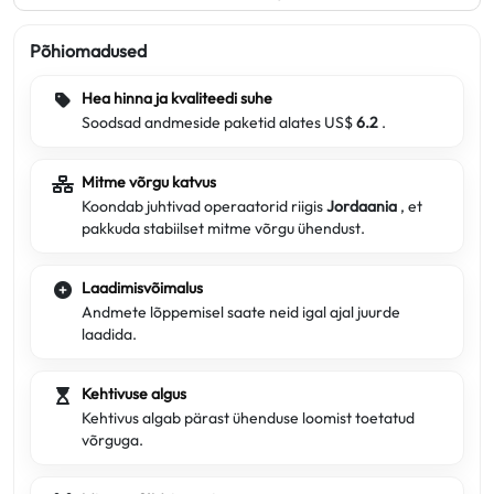
Põhiomadused
Hea hinna ja kvaliteedi suhe
Soodsad andmeside paketid alates US$
6.2
.
Mitme võrgu katvus
Koondab juhtivad operaatorid riigis
Jordaania
, et
pakkuda stabiilset mitme võrgu ühendust.
Laadimisvõimalus
Andmete lõppemisel saate neid igal ajal juurde
laadida.
Kehtivuse algus
Kehtivus algab pärast ühenduse loomist toetatud
võrguga.