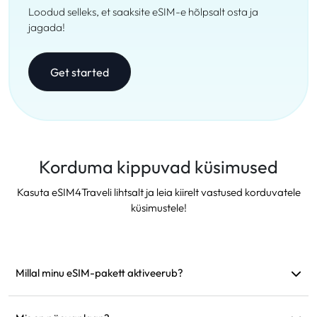
Loodud selleks, et saaksite eSIM-e hõlpsalt osta ja
jagada!
Get started
Korduma kippuvad küsimused
Kasuta eSIM4Traveli lihtsalt ja leia kiirelt vastused korduvatele
küsimustele!
Millal minu eSIM-pakett aktiveerub?
See aktiveerub kohe, kui see ühendub toetatud võrguga.