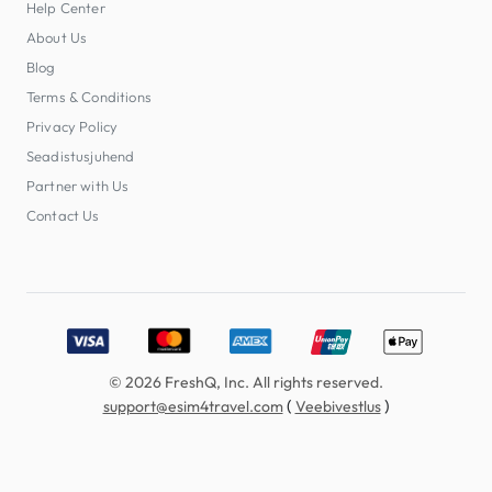
Help Center
About Us
Blog
Terms & Conditions
Privacy Policy
Seadistusjuhend
Partner with Us
Contact Us
Accepted payment methods: Visa, MasterCard, American E
© 2026 FreshQ, Inc. All rights reserved.
(
)
support@esim4travel.com
Veebivestlus