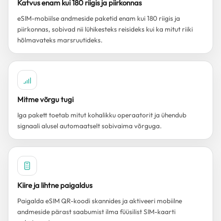
Katvus enam kui 180 riigis ja piirkonnas
eSIM-mobiilse andmeside paketid enam kui 180 riigis ja
piirkonnas, sobivad nii lühikesteks reisideks kui ka mitut riiki
hõlmavateks marsruutideks.
Mitme võrgu tugi
Iga pakett toetab mitut kohalikku operaatorit ja ühendub
signaali alusel automaatselt sobivaima võrguga.
Kiire ja lihtne paigaldus
Paigalda eSIM QR-koodi skannides ja aktiveeri mobiilne
andmeside pärast saabumist ilma füüsilist SIM-kaarti