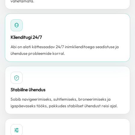
vahetamata.
Klienditugi 24/7
Abi on alati kättesaadav 24/7 inimklienditoega seadistuse ja
ühenduse probleemide korral.
Stabiilne ühendus
Sobib navigeerimiseks, suhtlemiseks, broneerimiseks ja
igapäevaseks tööks, pakkudes stabiilset ühendust reisi ajal.