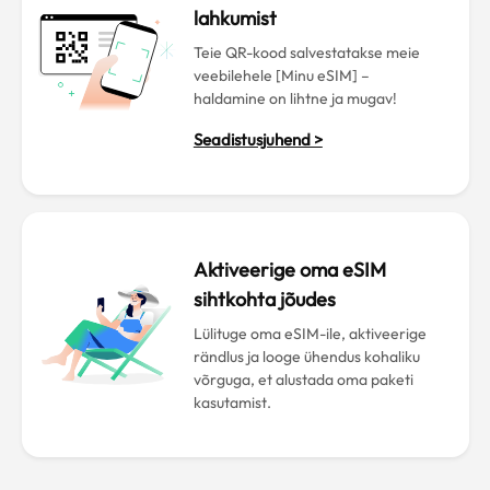
lahkumist
Teie QR-kood salvestatakse meie
veebilehele [Minu eSIM] –
haldamine on lihtne ja mugav!
Seadistusjuhend >
Aktiveerige oma eSIM
sihtkohta jõudes
Lülituge oma eSIM-ile, aktiveerige
rändlus ja looge ühendus kohaliku
võrguga, et alustada oma paketi
kasutamist.