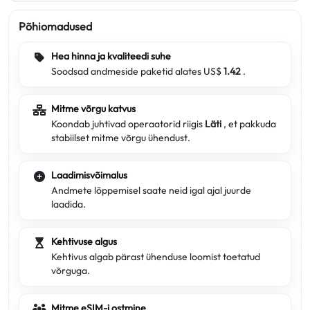
Põhiomadused
Hea hinna ja kvaliteedi suhe
Soodsad andmeside paketid alates US$
1.42
.
Mitme võrgu katvus
Koondab juhtivad operaatorid riigis
Läti
, et pakkuda
stabiilset mitme võrgu ühendust.
Laadimisvõimalus
Andmete lõppemisel saate neid igal ajal juurde
laadida.
Kehtivuse algus
Kehtivus algab pärast ühenduse loomist toetatud
võrguga.
Mitme eSIM-i ostmine