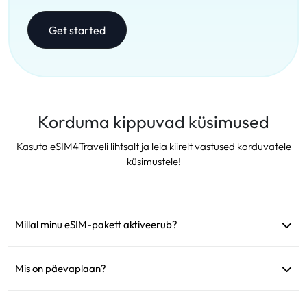
Get started
Korduma kippuvad küsimused
Kasuta eSIM4Traveli lihtsalt ja leia kiirelt vastused korduvatele
küsimustele!
Millal minu eSIM-pakett aktiveerub?
See aktiveerub kohe, kui see ühendub toetatud võrguga.
Soovitame see enne reisi paigaldada.
Mis on päevaplaan?
Näiteks: kui aktiveerida kell 9.00, kestab see järgmise päevani