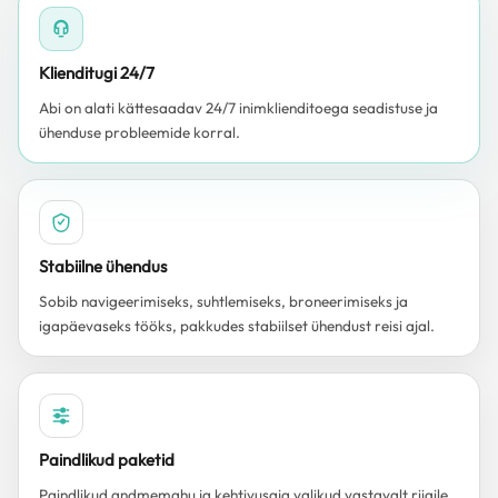
Klienditugi 24/7
Abi on alati kättesaadav 24/7 inimklienditoega seadistuse ja
ühenduse probleemide korral.
Stabiilne ühendus
Sobib navigeerimiseks, suhtlemiseks, broneerimiseks ja
igapäevaseks tööks, pakkudes stabiilset ühendust reisi ajal.
Paindlikud paketid
Paindlikud andmemahu ja kehtivusaja valikud vastavalt riigile