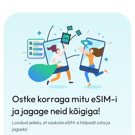
Ostke korraga mitu eSIM-i
ja jagage neid kõigiga!
Loodud selleks, et saaksite eSIM-e hõlpsalt osta ja
jagada!