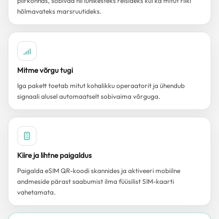
piirkonnas, sobivad nii lühikesteks reisideks kui ka mitut riiki
hõlmavateks marsruutideks.
Mitme võrgu tugi
Iga pakett toetab mitut kohalikku operaatorit ja ühendub
signaali alusel automaatselt sobivaima võrguga.
Kiire ja lihtne paigaldus
Paigalda eSIM QR-koodi skannides ja aktiveeri mobiilne
andmeside pärast saabumist ilma füüsilist SIM-kaarti
vahetamata.