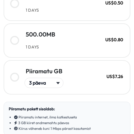
US$0.50
1 DAYS
500.00MB
US$0.80
1 DAYS
Piiramatu GB
US$7.26
Piiramatu pakett sisaldab:
Piiramatu internet, ilma katkestuseta
3 GB kiiret andmemahtu päevas
Kiirus väheneb kuni 1 Mbps pärast kasutamist