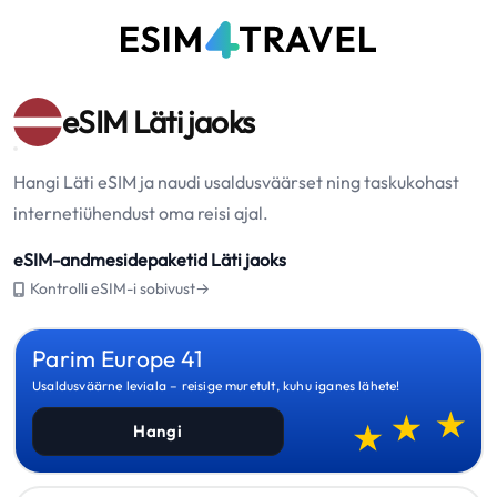
eSIM Läti jaoks
Hangi Läti eSIM ja naudi usaldusväärset ning taskukohast
internetiühendust oma reisi ajal.
eSIM-andmesidepaketid Läti jaoks
Kontrolli eSIM-i sobivust→
Parim Europe 41
Usaldusväärne leviala – reisige muretult, kuhu iganes lähete!
Hangi