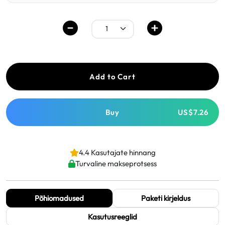
Add to Cart
Buy
US$7.26
4.4 Kasutajate hinnang
Turvaline makseprotsess
Põhiomadused
Paketi kirjeldus
Kasutusreeglid