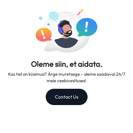
kiirusi ja suurepärast kliendituge, muutes meid
usaldusväärseks reisikaaslaseks.
Oleme siin, et aidata.
Kas teil on küsimusi? Ärge muretsege – oleme saadaval 24/7
meie veebivestluses!
Contact Us