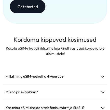
Get started
Korduma kippuvad küsimused
Kasuta eSIM4Traveli lihtsalt ja leia kiirelt vastused korduvatele
küsimustele!
Millal minu eSIM-pakett aktiveerub?
See aktiveerub kohe, kui see ühendub toetatud võrguga.
Soovitame see enne reisi paigaldada.
Mis on päevaplaan?
Näiteks: kui aktiveerida kell 9.00, kestab see järgmise päevani
kell 9.00. Kui päeva andmemaht saab täis, langeb kiirus 128
Kas minu eSIM sisaldab telefoninumbrit ja SMS-i?