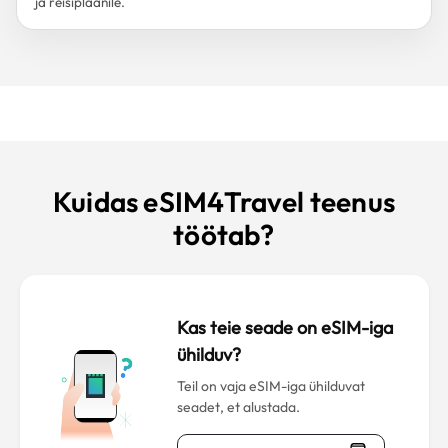
ja reisiplaanile.
Kuidas eSIM4Travel teenus
töötab?
Kas teie seade on eSIM-iga
ühilduv?
Teil on vaja eSIM-iga ühilduvat
seadet, et alustada.