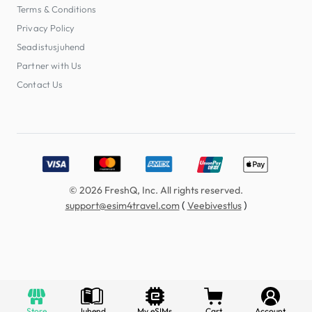
Terms & Conditions
Privacy Policy
Seadistusjuhend
Partner with Us
Contact Us
Accepted payment methods: Visa, MasterCard, American E
© 2026 FreshQ, Inc. All rights reserved.
(
)
support@esim4travel.com
Veebivestlus
Store
Juhend
My eSIMs
Cart
Account