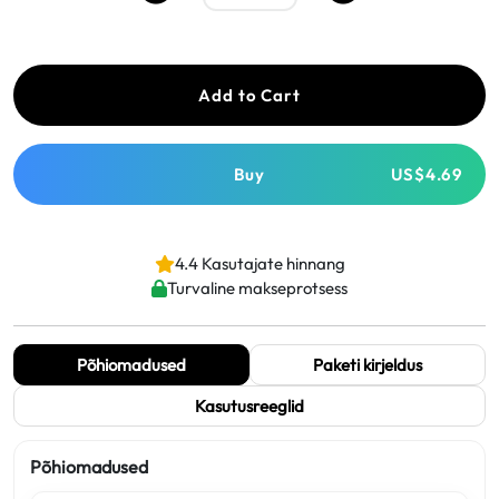
Add to Cart
Buy
US$4.69
4.4 Kasutajate hinnang
Turvaline makseprotsess
Põhiomadused
Paketi kirjeldus
Kasutusreeglid
Põhiomadused