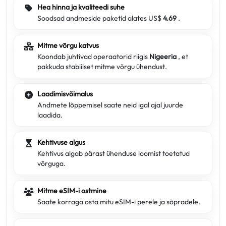
Hea hinna ja kvaliteedi suhe
Soodsad andmeside paketid alates US$
4.69
.
Mitme võrgu katvus
Koondab juhtivad operaatorid riigis
Nigeeria
, et
pakkuda stabiilset mitme võrgu ühendust.
Laadimisvõimalus
Andmete lõppemisel saate neid igal ajal juurde
laadida.
Kehtivuse algus
Kehtivus algab pärast ühenduse loomist toetatud
võrguga.
Mitme eSIM-i ostmine
Saate korraga osta mitu eSIM-i perele ja sõpradele.