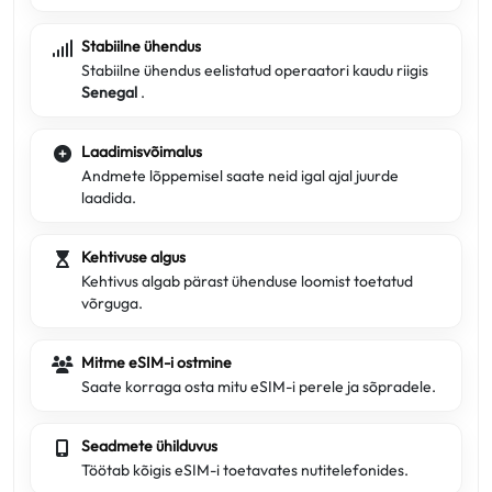
Stabiilne ühendus
Stabiilne ühendus eelistatud operaatori kaudu riigis
Senegal
.
Laadimisvõimalus
Andmete lõppemisel saate neid igal ajal juurde
laadida.
Kehtivuse algus
Kehtivus algab pärast ühenduse loomist toetatud
võrguga.
Mitme eSIM-i ostmine
Saate korraga osta mitu eSIM-i perele ja sõpradele.
Seadmete ühilduvus
Töötab kõigis eSIM-i toetavates nutitelefonides.