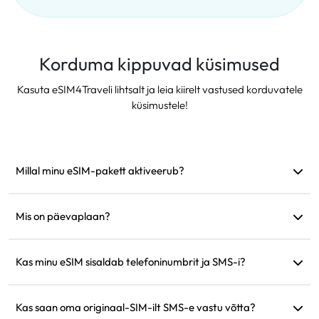
Korduma kippuvad küsimused
Kasuta eSIM4Traveli lihtsalt ja leia kiirelt vastused korduvatele
küsimustele!
Millal minu eSIM-pakett aktiveerub?
See aktiveerub kohe, kui see ühendub toetatud võrguga.
Soovitame see enne reisi paigaldada.
Mis on päevaplaan?
Näiteks: kui aktiveerida kell 9.00, kestab see järgmise päevani
kell 9.00. Kui päeva andmemaht saab täis, langeb kiirus 128
Kas minu eSIM sisaldab telefoninumbrit ja SMS-i?
kbps-ni, nii et te ei pea muretsema andmete korraga
Pakume ainult andmesideteenuseid, kuid saate suhtlemiseks
lõppemise pärast.
kasutada rakendusi nagu WhatsApp.
Kas saan oma originaal-SIM-ilt SMS-e vastu võtta?