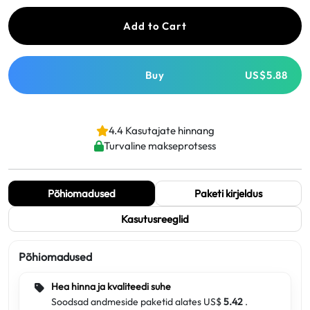
Add to Cart
Buy
US$5.88
4.4 Kasutajate hinnang
Turvaline makseprotsess
Põhiomadused
Paketi kirjeldus
Kasutusreeglid
Põhiomadused
Hea hinna ja kvaliteedi suhe
Soodsad andmeside paketid alates US$
5.42
.