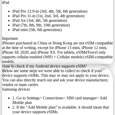
iPad
iPad Pro 12.9-in (3rd, 4th, 5th, 6th generation)
iPad Pro 11-in (1st, 2nd, 3rd, 4th generation)
iPad Air (3rd, 4th, 5th generation)
iPad (7th, 8th, 9th, 10th generation)
iPad mini (5th, 6th generation)
Important
iPhones purchased in China or Hong Kong are not eSIM compatible
at the time of writing, except for iPhone 13 mini, iPhone 12 mini,
iPhone SE 2020, and iPhone XS. For tablets, eSIM4Travel only
supports cellular-enabled (WiFi + Cellular models) eSIM-compatible
models.
How to check if my Android device supports eSIM?
Below are some steps we were able to collect to check if your
device supports eSIMs. This may or may not apply to your device.
You can also directly reach out and ask your device manufacturer,
vendor or main carrier.
Samsung devices
1. Go to Settings> Connections> SIM card manager> Add
Mobile plan
2. If the “Add Mobile plan” is available, it should mean that
your device supports eSIMs.