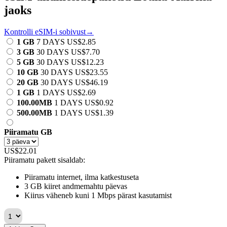
jaoks
Kontrolli eSIM-i sobivust→
1 GB
7 DAYS
US$2.85
3 GB
30 DAYS
US$7.70
5 GB
30 DAYS
US$12.23
10 GB
30 DAYS
US$23.55
20 GB
30 DAYS
US$46.19
1 GB
1 DAYS
US$2.69
100.00MB
1 DAYS
US$0.92
500.00MB
1 DAYS
US$1.39
Piiramatu GB
US$22.01
Piiramatu pakett sisaldab:
Piiramatu internet, ilma katkestuseta
3 GB kiiret andmemahtu päevas
Kiirus väheneb kuni 1 Mbps pärast kasutamist