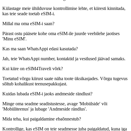
Külastage meie ühilduvuse kontrollimise lehte, et kiiresti kinnitada,
kas teie seade toetab eSIM-i.
Millal ma oma eSIM-i saan?
Pärast ostu pääsete kohe oma eSIM-ile juurde veebilehe jaotises
'Minu eSIM'.
Kas ma saan WhatsAppi edasi kasutada?
Jah, teie WhatsAppi number, kontaktid ja vestlused jäävad samaks.
Kui kiire on eSIM4Traveli võrk?
Toetatud võrgu kiirust saate näha toote üksikasjades. Võrgu tugevus
sõltub kohalikust teenusepakkujast.
Kuidas lubada eSIM-i jaoks andmeside rändlust?
Minge oma seadme seadistustesse, avage 'Mobiilside' või
'Mobiiliteenus' ja lubage 'Andmeside rändlus'.
Mida teha, kui paigaldamine ebaõnnestub?
Kontrollige, kas eSIM on teie seadmesse juba paigaldatud, kuna iga