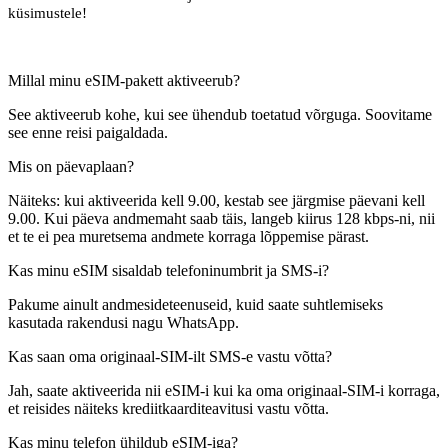
küsimustele!
Millal minu eSIM-pakett aktiveerub?
See aktiveerub kohe, kui see ühendub toetatud võrguga. Soovitame
see enne reisi paigaldada.
Mis on päevaplaan?
Näiteks: kui aktiveerida kell 9.00, kestab see järgmise päevani kell
9.00. Kui päeva andmemaht saab täis, langeb kiirus 128 kbps-ni, nii
et te ei pea muretsema andmete korraga lõppemise pärast.
Kas minu eSIM sisaldab telefoninumbrit ja SMS-i?
Pakume ainult andmesideteenuseid, kuid saate suhtlemiseks
kasutada rakendusi nagu WhatsApp.
Kas saan oma originaal-SIM-ilt SMS-e vastu võtta?
Jah, saate aktiveerida nii eSIM-i kui ka oma originaal-SIM-i korraga,
et reisides näiteks krediitkaarditeavitusi vastu võtta.
Kas minu telefon ühildub eSIM-iga?