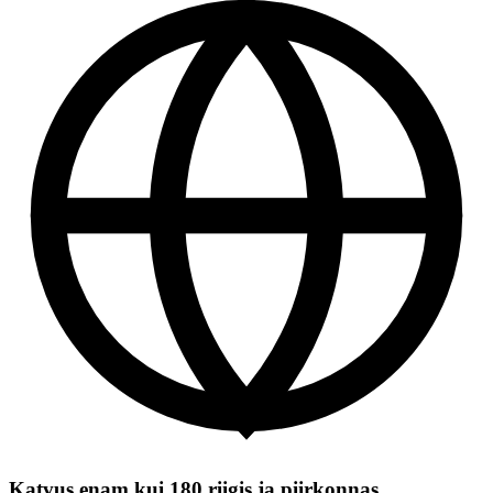
Katvus enam kui 180 riigis ja piirkonnas