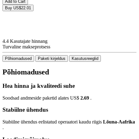
Add to Cart
Buy
US$22.01
4.4 Kasutajate hinnang
Turvaline makseprotsess
Põhiomadused
Paketi kirjeldus
Kasutusreeglid
Põhiomadused
Hea hinna ja kvaliteedi suhe
Soodsad andmeside paketid alates US$
2.69
.
Stabiilne ühendus
Stabiilne ühendus eelistatud operaatori kaudu riigis
Lõuna-Aafrika
.