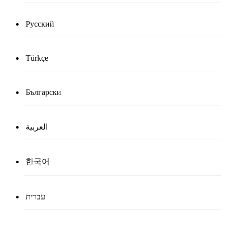
Русский
Türkçe
Български
العربية
한국어
עברית