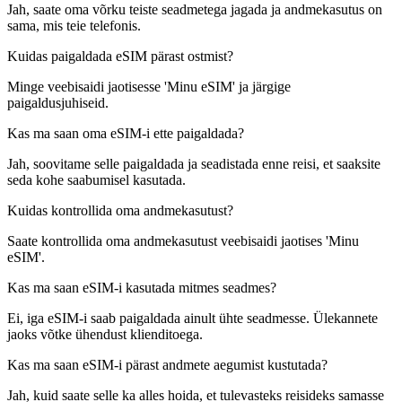
Jah, saate oma võrku teiste seadmetega jagada ja andmekasutus on
sama, mis teie telefonis.
Kuidas paigaldada eSIM pärast ostmist?
Minge veebisaidi jaotisesse 'Minu eSIM' ja järgige
paigaldusjuhiseid.
Kas ma saan oma eSIM-i ette paigaldada?
Jah, soovitame selle paigaldada ja seadistada enne reisi, et saaksite
seda kohe saabumisel kasutada.
Kuidas kontrollida oma andmekasutust?
Saate kontrollida oma andmekasutust veebisaidi jaotises 'Minu
eSIM'.
Kas ma saan eSIM-i kasutada mitmes seadmes?
Ei, iga eSIM-i saab paigaldada ainult ühte seadmesse. Ülekannete
jaoks võtke ühendust klienditoega.
Kas ma saan eSIM-i pärast andmete aegumist kustutada?
Jah, kuid saate selle ka alles hoida, et tulevasteks reisideks samasse