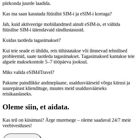
piirkonda juurde laadida.
Kas ma saan kasutada füüsilist SIM-i ja eSIM-i korraga?
Jah, kuid aktiveerige mobiilandmed ainult eSIM-is, et vältida
füüsilise SIM-i täiendavaid rändlustasusid.
Kuidas taotleda tagasimakset?
Kui teie seade ei ühildu, reis tühistatakse või ilmnevad tehnilised
probleemid, saate taotleda tagasimakset. Tagasimaksed kantakse teie
algsele maksekontole 5–7 tööpäeva jooksul.
Miks valida eSIM4Travel?
Pakume paindlikke andmeplaane, usaldusväärseid võrgu kiirusi ja
suurepärast kliendituge, muutes meid usaldusväärseks
reisikaaslaseks.
Oleme siin, et aidata.
Kas teil on küsimusi? Ärge muretsege – oleme saadaval 24/7 meie
veebivestluses!