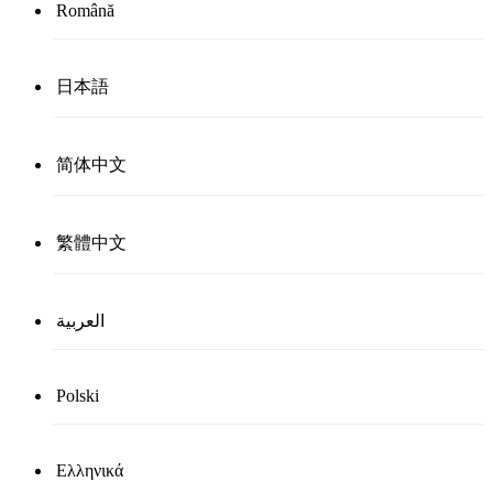
Română
日本語
简体中文
繁體中文
العربية
Polski
Ελληνικά