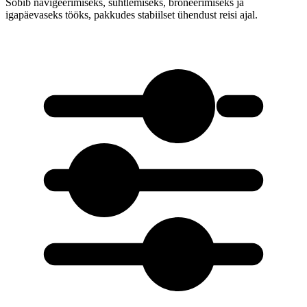
Sobib navigeerimiseks, suhtlemiseks, broneerimiseks ja
igapäevaseks tööks, pakkudes stabiilset ühendust reisi ajal.