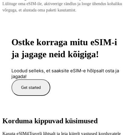
Lülituge oma eSIM-ile, aktiveerige rändlus ja looge ühendus kohaliku
võrguga, et alustada oma paketi kasutamist.
Ostke korraga mitu eSIM-i
ja jagage neid kõigiga!
Loodud selleks, et saaksite eSIM-e hõlpsalt osta ja
jagada!
Get started
Korduma kippuvad küsimused
Kasuta eSIM4Traveli lihtsalt ja leia kiirelt vastused korduvatele