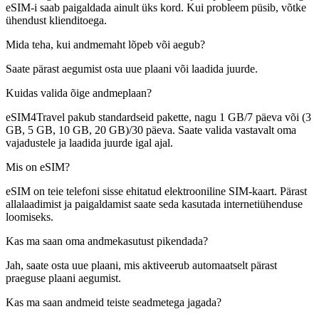
eSIM-i saab paigaldada ainult üks kord. Kui probleem püsib, võtke
ühendust klienditoega.
Mida teha, kui andmemaht lõpeb või aegub?
Saate pärast aegumist osta uue plaani või laadida juurde.
Kuidas valida õige andmeplaan?
eSIM4Travel pakub standardseid pakette, nagu 1 GB/7 päeva või (3
GB, 5 GB, 10 GB, 20 GB)/30 päeva. Saate valida vastavalt oma
vajadustele ja laadida juurde igal ajal.
Mis on eSIM?
eSIM on teie telefoni sisse ehitatud elektrooniline SIM-kaart. Pärast
allalaadimist ja paigaldamist saate seda kasutada internetiühenduse
loomiseks.
Kas ma saan oma andmekasutust pikendada?
Jah, saate osta uue plaani, mis aktiveerub automaatselt pärast
praeguse plaani aegumist.
Kas ma saan andmeid teiste seadmetega jagada?