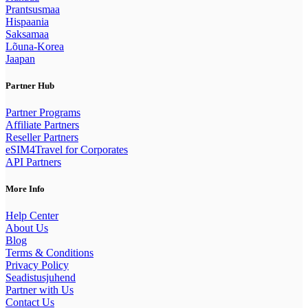
Prantsusmaa
Hispaania
Saksamaa
Lõuna-Korea
Jaapan
Partner Hub
Partner Programs
Affiliate Partners
Reseller Partners
eSIM4Travel for Corporates
API Partners
More Info
Help Center
About Us
Blog
Terms & Conditions
Privacy Policy
Seadistusjuhend
Partner with Us
Contact Us