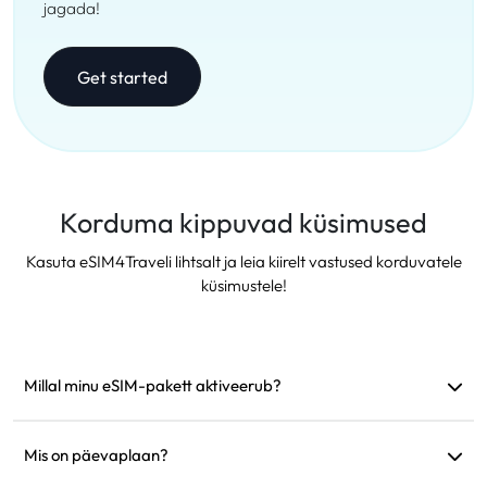
jagada!
Get started
Korduma kippuvad küsimused
Kasuta eSIM4Traveli lihtsalt ja leia kiirelt vastused korduvatele
küsimustele!
Millal minu eSIM-pakett aktiveerub?
See aktiveerub kohe, kui see ühendub toetatud võrguga.
Soovitame see enne reisi paigaldada.
Mis on päevaplaan?