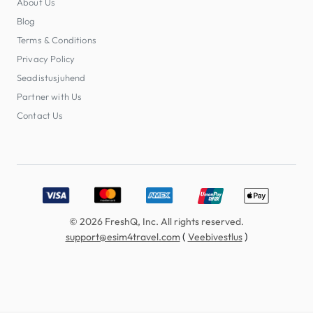
About Us
Blog
Terms & Conditions
Privacy Policy
Seadistusjuhend
Partner with Us
Contact Us
Accepted payment methods: Visa, MasterCard, American E
© 2026 FreshQ, Inc. All rights reserved.
(
)
support@esim4travel.com
Veebivestlus