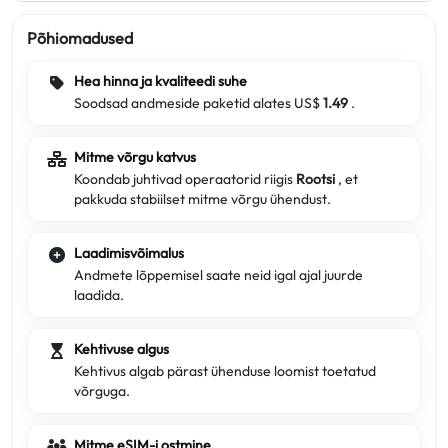
Põhiomadused
Hea hinna ja kvaliteedi suhe
Soodsad andmeside paketid alates US$
1.49
.
Mitme võrgu katvus
Koondab juhtivad operaatorid riigis
Rootsi
, et
pakkuda stabiilset mitme võrgu ühendust.
Laadimisvõimalus
Andmete lõppemisel saate neid igal ajal juurde
laadida.
Kehtivuse algus
Kehtivus algab pärast ühenduse loomist toetatud
võrguga.
Mitme eSIM-i ostmine