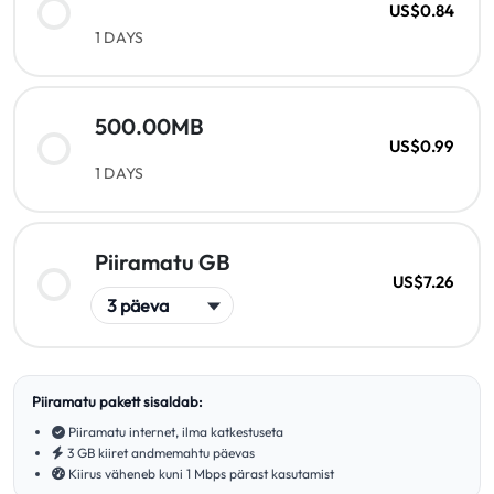
US$0.84
1 DAYS
500.00MB
US$0.99
1 DAYS
Piiramatu GB
US$7.26
Piiramatu pakett sisaldab:
Piiramatu internet, ilma katkestuseta
3 GB kiiret andmemahtu päevas
Kiirus väheneb kuni 1 Mbps pärast kasutamist