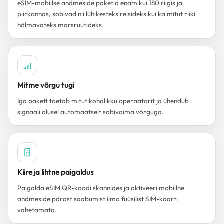
eSIM-mobiilse andmeside paketid enam kui 180 riigis ja
piirkonnas, sobivad nii lühikesteks reisideks kui ka mitut riiki
hõlmavateks marsruutideks.
Mitme võrgu tugi
Iga pakett toetab mitut kohalikku operaatorit ja ühendub
signaali alusel automaatselt sobivaima võrguga.
Kiire ja lihtne paigaldus
Paigalda eSIM QR-koodi skannides ja aktiveeri mobiilne
andmeside pärast saabumist ilma füüsilist SIM-kaarti
vahetamata.