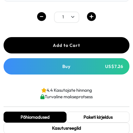
Add to Cart
Buy
US$7.26
4.4 Kasutajate hinnang
Turvaline makseprotsess
Põhiomadused
Paketi kirjeldus
Kasutusreeglid