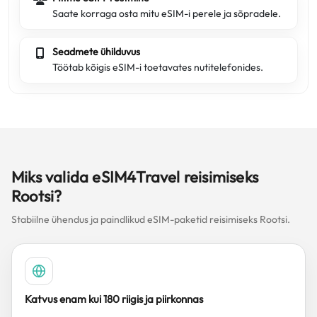
Saate korraga osta mitu eSIM-i perele ja sõpradele.
Seadmete ühilduvus
Töötab kõigis eSIM-i toetavates nutitelefonides.
Miks valida eSIM4Travel reisimiseks
Rootsi?
Stabiilne ühendus ja paindlikud eSIM-paketid reisimiseks Rootsi.
Katvus enam kui 180 riigis ja piirkonnas