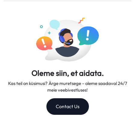
Pakume paindlikke andmeplaane, usaldusväärseid võrgu
tööpäeva jooksul.
kiirusi ja suurepärast kliendituge, muutes meid
usaldusväärseks reisikaaslaseks.
Oleme siin, et aidata.
Kas teil on küsimusi? Ärge muretsege – oleme saadaval 24/7
meie veebivestluses!
Contact Us