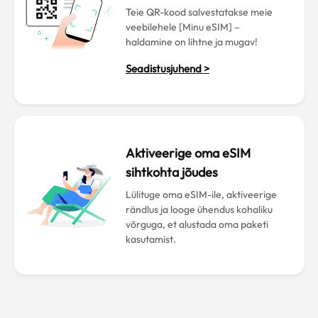
Teie QR-kood salvestatakse meie
veebilehele [Minu eSIM] –
haldamine on lihtne ja mugav!
Seadistusjuhend >
Aktiveerige oma eSIM
sihtkohta jõudes
Lülituge oma eSIM-ile, aktiveerige
rändlus ja looge ühendus kohaliku
võrguga, et alustada oma paketi
kasutamist.