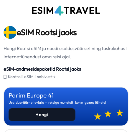
eSIM Rootsi jaoks
Hangi Rootsi eSIM ja naudi usaldusväärset ning taskukohast
internetiühendust oma reisi ajal.
eSIM-andmesidepaketid Rootsi jaoks
Kontrolli eSIM-i sobivust→
Parim Europe 41
Usaldusväärne leviala – reisige muretult, kuhu iganes lähete!
Hangi