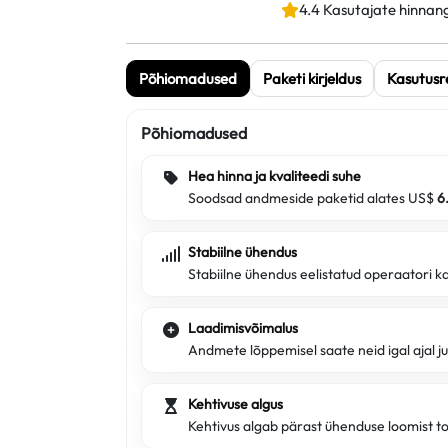
4.4 Kasutajate hinnan
Põhiomadused
Paketi kirjeldus
Kasutusr
Põhiomadused
Hea hinna ja kvaliteedi suhe
Soodsad andmeside paketid alates US$
6
Stabiilne ühendus
Stabiilne ühendus eelistatud operaatori ka
Laadimisvõimalus
Andmete lõppemisel saate neid igal ajal j
Kehtivuse algus
Kehtivus algab pärast ühenduse loomist t