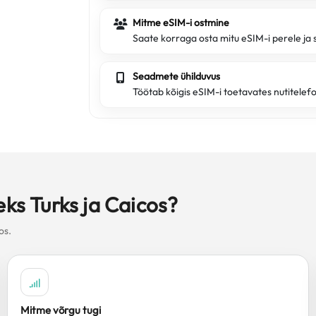
Mitme eSIM-i ostmine
Saate korraga osta mitu eSIM-i perele ja 
Seadmete ühilduvus
Töötab kõigis eSIM-i toetavates nutitelef
eks Turks ja Caicos?
os.
Mitme võrgu tugi