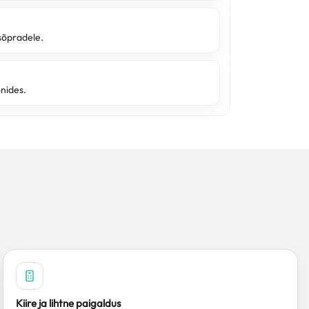
sõpradele.
onides.
Kiire ja lihtne paigaldus