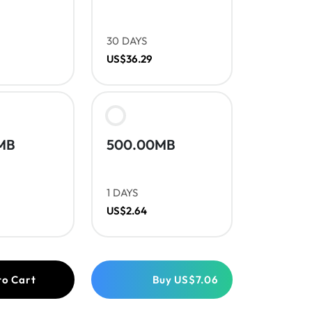
30 DAYS
US$36.29
MB
500.00MB
1 DAYS
US$2.64
to Cart
Buy
US$7.06