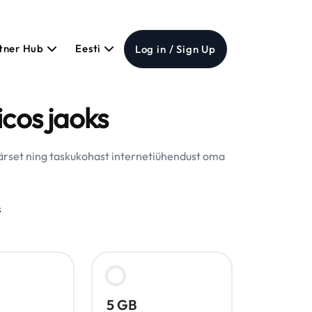
tner Hub
Eesti
Log in / Sign Up
icos jaoks
äärset ning taskukohast internetiühendust oma
s
5 GB