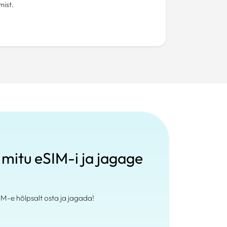
mist.
mitu eSIM-i ja jagage
IM-e hõlpsalt osta ja jagada!