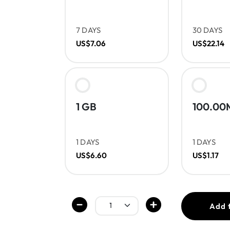
7 DAYS
30 DAYS
US$7.06
US$22.14
1 GB
100.00
1 DAYS
1 DAYS
US$6.60
US$1.17
Add 