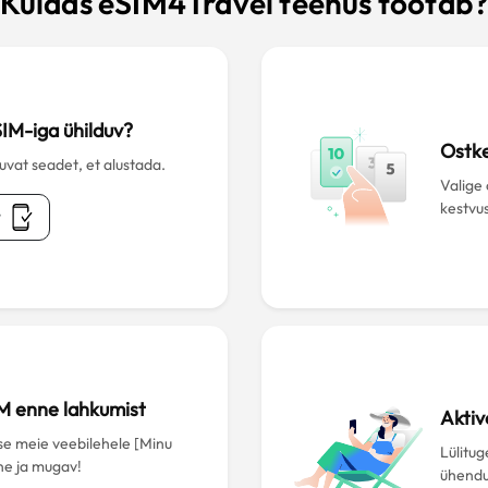
Kuidas eSIM4Travel teenus töötab
SIM-iga ühilduv?
Ostk
duvat seadet, et alustada.
Valige
kestvu
t
M enne lahkumist
Aktiv
se meie veebilehele [Minu
Lülitug
ne ja mugav!
ühendu