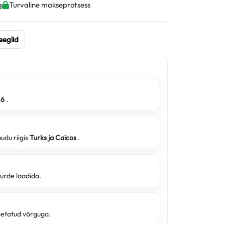
g
Turvaline makseprotsess
eeglid
.6
.
udu riigis
Turks ja Caicos
.
uurde laadida.
oetatud võrguga.