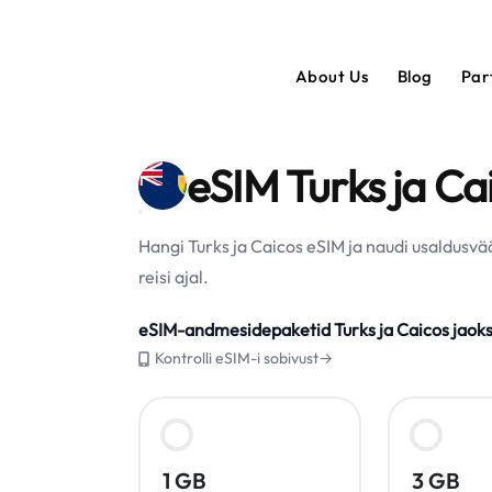
About Us
Blog
Par
eSIM Turks ja Ca
Hangi Turks ja Caicos eSIM ja naudi usaldusv
reisi ajal.
eSIM-andmesidepaketid Turks ja Caicos jaok
Kontrolli eSIM-i sobivust→
1 GB
3 GB