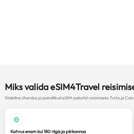
Miks valida eSIM4Travel reisimis
Stabiilne ühendus ja paindlikud eSIM-paketid reisimiseks Turks ja Caic
Katvus enam kui 180 riigis ja piirkonnas