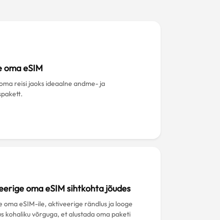
?
e oma eSIM
 oma reisi jaoks ideaalne andme- ja
spakett.
eerige oma eSIM sihtkohta jõudes
e oma eSIM-ile, aktiveerige rändlus ja looge
s kohaliku võrguga, et alustada oma paketi