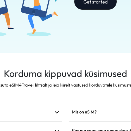
Get started
Korduma kippuvad küsimused
suta eSIM4Traveli lihtsalt ja leia kiirelt vastused korduvatele küsimuste
Mis on eSIM?
õrguga. Soovitame see enne
eSIM on teie telefoni sisse ehit
ja paigaldamist saate seda ka
Kas ma saan oma andmekasut