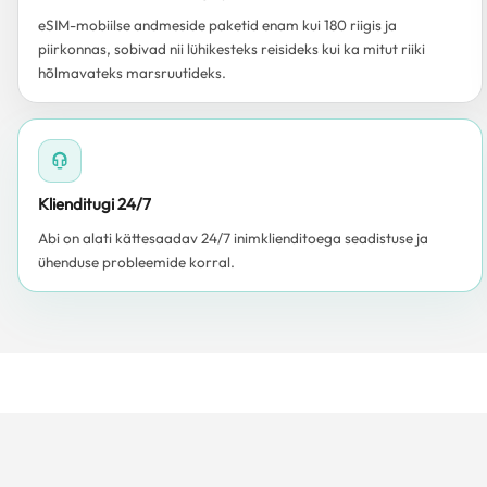
eSIM-mobiilse andmeside paketid enam kui 180 riigis ja
piirkonnas, sobivad nii lühikesteks reisideks kui ka mitut riiki
hõlmavateks marsruutideks.
Klienditugi 24/7
Abi on alati kättesaadav 24/7 inimklienditoega seadistuse ja
ühenduse probleemide korral.