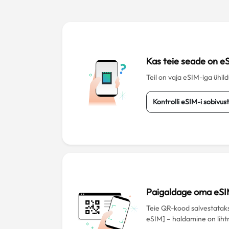
Kas teie seade on e
Teil on vaja eSIM-iga ühil
Kontrolli eSIM-i sobivus
Paigaldage oma eSI
Teie QR-kood salvestatak
eSIM] – haldamine on liht