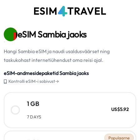
eSIM Sambia jaoks
Hangi Sambia eSIM ja naudi usaldusväärset ning
taskukohast internetiühendust oma reisi ajal.
eSIM-andmesidepaketid Sambia jaoks
Kontrolli eSIM-i sobivust→
1 GB
US$5.92
7 DAYS
Populaarne