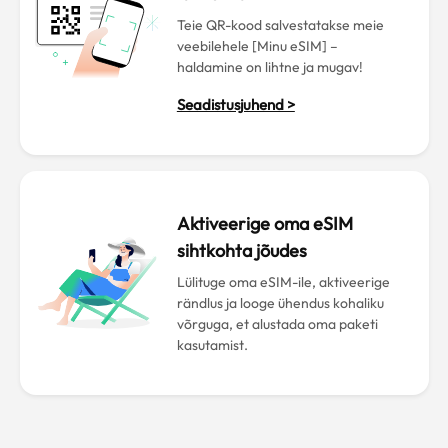
Teie QR-kood salvestatakse meie
veebilehele [Minu eSIM] –
haldamine on lihtne ja mugav!
Seadistusjuhend >
Aktiveerige oma eSIM
sihtkohta jõudes
Lülituge oma eSIM-ile, aktiveerige
rändlus ja looge ühendus kohaliku
võrguga, et alustada oma paketi
kasutamist.