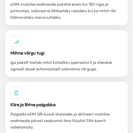
eSIM-mobiilse andmeside paketid enam kui 180 riigis ja
piirkonnas, sobivad nii lühikesteks reisideks kui ka mitut riiki
hõlmavateks marsruutideks.
Mitme võrgu tugi
Iga pakett toetab mitut kohalikku operaatorit ja ühendub
signaali alusel automaatselt sobivaima võrguga.
Kiire ja lihtne paigaldus
Paigalda eSIM QR-koodi skannides ja aktiveeri mobiilne
andmeside pärast saabumist ilma füüsilist SIM-kaarti
vahetamata.