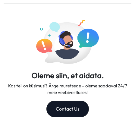
Tagasimaksed kantakse teie algsele maksekontole 5–7
Pakume paindlikke andmeplaane, usaldusväärseid võrgu
tööpäeva jooksul.
kiirusi ja suurepärast kliendituge, muutes meid
usaldusväärseks reisikaaslaseks.
Oleme siin, et aidata.
Kas teil on küsimusi? Ärge muretsege – oleme saadaval 24/7
meie veebivestluses!
Contact Us