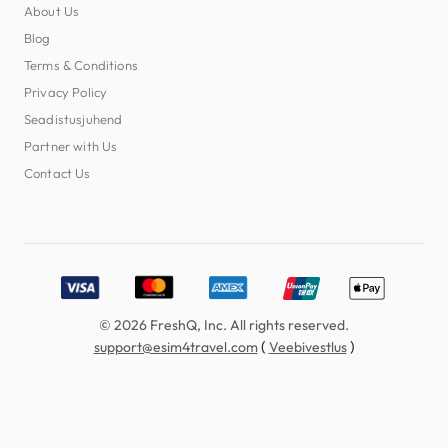
About Us
Blog
Terms & Conditions
Privacy Policy
Seadistusjuhend
Partner with Us
Contact Us
Accepted payment methods: Visa, MasterCard, American E
© 2026 FreshQ, Inc. All rights reserved.
(
)
support@esim4travel.com
Veebivestlus