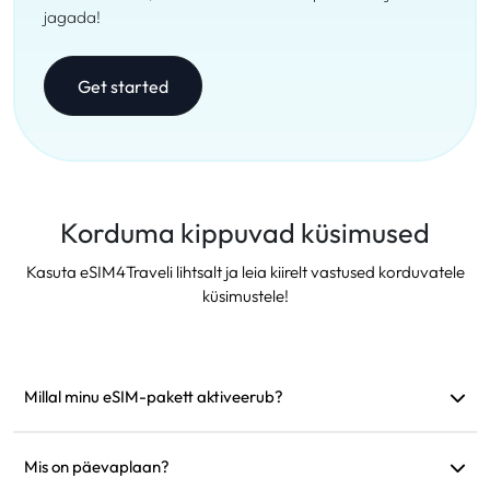
jagada!
Get started
Korduma kippuvad küsimused
Kasuta eSIM4Traveli lihtsalt ja leia kiirelt vastused korduvatele
küsimustele!
Millal minu eSIM-pakett aktiveerub?
See aktiveerub kohe, kui see ühendub toetatud võrguga.
Soovitame see enne reisi paigaldada.
Mis on päevaplaan?