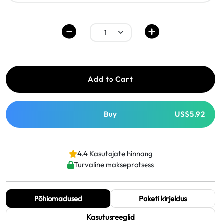
Add to Cart
Buy
US$5.92
4.4 Kasutajate hinnang
Turvaline makseprotsess
Põhiomadused
Paketi kirjeldus
Kasutusreeglid