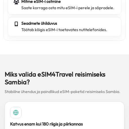
Mitme eSIM-i ostmine
Saate korraga osta mitu eSIM-i perele ja sõpradele.
Seadmete ühilduvus
Töötab kõigis eSIM-i toetavates nutitelefonides.
Miks valida eSIM4Travel reisimiseks
Sambia?
Stabiilne ühendus ja paindlikud eSIM-paketid reisimiseks Sambia.
Katvus enam kui 180 riigis ja piirkonnas