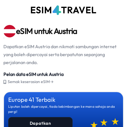
eSIM untuk Austria
Dapatkan eSIM Austria dan nikmati sambungan internet
yang boleh dipercayai serta berpatutan sepanjang
perjalanan anda.
Pelan data eSIM untuk Austria
Semak keserasian eSIM→
Europe 41 Terbaik
Liputan boleh dipercayai, tiada kebimbangan ke mana sahaja anda
pergi!
Dapatkan