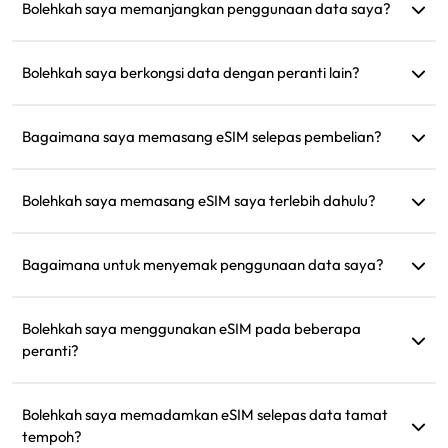
anda. Selepas memuat turun dan memasang, anda boleh
Bolehkah saya memanjangkan penggunaan data saya?
menggunakannya untuk menyambung ke internet.
Ya, anda boleh membeli pelan baharu, dan ia akan diaktifkan
secara automatik selepas pelan semasa anda tamat tempoh.
Bolehkah saya berkongsi data dengan peranti lain?
Ya, anda boleh berkongsi rangkaian anda dengan peranti
lain, dan penggunaan data akan sama seperti pada telefon
Bagaimana saya memasang eSIM selepas pembelian?
anda.
Pergi ke bahagian 'eSIM Saya' di laman web dan ikuti arahan
untuk memasangnya.
Bolehkah saya memasang eSIM saya terlebih dahulu?
Ya, kami mengesyorkan memasang dan menyediakannya
sebelum perjalanan supaya anda boleh menggunakannya
Bagaimana untuk menyemak penggunaan data saya?
serta-merta sebaik sahaja tiba.
Anda boleh menyemak penggunaan data anda di bahagian
'eSIM Saya' di laman web.
Bolehkah saya menggunakan eSIM pada beberapa
peranti?
Tidak, setiap eSIM hanya boleh dipasang pada satu peranti.
Sila hubungi sokongan pelanggan untuk pemindahan.
Bolehkah saya memadamkan eSIM selepas data tamat
tempoh?