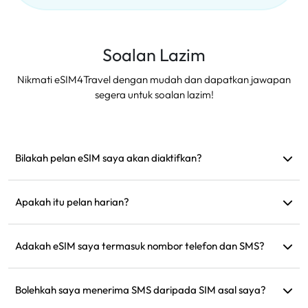
Soalan Lazim
Nikmati eSIM4Travel dengan mudah dan dapatkan jawapan
segera untuk soalan lazim!
Bilakah pelan eSIM saya akan diaktifkan?
Ia akan diaktifkan sebaik sahaja ia bersambung ke rangkaian
yang disokong. Kami mengesyorkan memasangnya sebelum
Apakah itu pelan harian?
perjalanan.
Sebagai contoh: jika diaktifkan pada pukul 9 pagi, ia akan
berlangsung sehingga pukul 9 pagi keesokan harinya. Jika
Adakah eSIM saya termasuk nombor telefon dan SMS?
anda menggunakan semua data untuk hari itu, kelajuan akan
Kami hanya menyediakan perkhidmatan data, tetapi anda
dikurangkan kepada 128kbps, jadi anda tidak perlu risau
boleh menggunakan aplikasi seperti WhatsApp untuk
Bolehkah saya menerima SMS daripada SIM asal saya?
tentang kehabisan data sekaligus.
komunikasi.