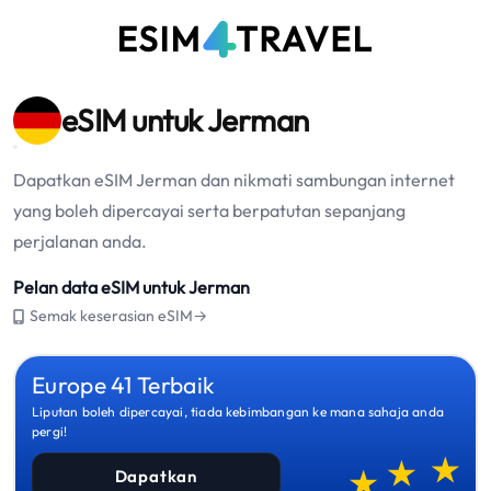
eSIM untuk Jerman
Dapatkan eSIM Jerman dan nikmati sambungan internet
yang boleh dipercayai serta berpatutan sepanjang
perjalanan anda.
Pelan data eSIM untuk Jerman
Semak keserasian eSIM→
Europe 41 Terbaik
Liputan boleh dipercayai, tiada kebimbangan ke mana sahaja anda
pergi!
Dapatkan