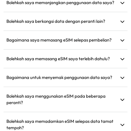
anda. Selepas memuat turun dan memasang, anda boleh
Bolehkah saya memanjangkan penggunaan data saya?
menggunakannya untuk menyambung ke internet.
Ya, anda boleh membeli pelan baharu, dan ia akan diaktifkan
secara automatik selepas pelan semasa anda tamat tempoh.
Bolehkah saya berkongsi data dengan peranti lain?
Ya, anda boleh berkongsi rangkaian anda dengan peranti
lain, dan penggunaan data akan sama seperti pada telefon
Bagaimana saya memasang eSIM selepas pembelian?
anda.
Pergi ke bahagian 'eSIM Saya' di laman web dan ikuti arahan
untuk memasangnya.
Bolehkah saya memasang eSIM saya terlebih dahulu?
Ya, kami mengesyorkan memasang dan menyediakannya
sebelum perjalanan supaya anda boleh menggunakannya
Bagaimana untuk menyemak penggunaan data saya?
serta-merta sebaik sahaja tiba.
Anda boleh menyemak penggunaan data anda di bahagian
'eSIM Saya' di laman web.
Bolehkah saya menggunakan eSIM pada beberapa
peranti?
Tidak, setiap eSIM hanya boleh dipasang pada satu peranti.
Sila hubungi sokongan pelanggan untuk pemindahan.
Bolehkah saya memadamkan eSIM selepas data tamat
tempoh?