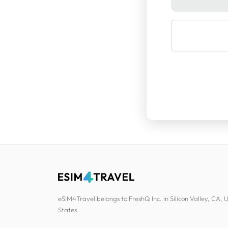
eSIM4Travel belongs to FreshQ Inc. in Silicon Valley, CA, 
States.