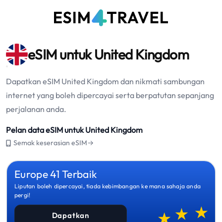
eSIM untuk United Kingdom
Dapatkan eSIM United Kingdom dan nikmati sambungan
internet yang boleh dipercayai serta berpatutan sepanjang
perjalanan anda.
Pelan data eSIM untuk United Kingdom
Semak keserasian eSIM→
Europe 41 Terbaik
Liputan boleh dipercayai, tiada kebimbangan ke mana sahaja anda
pergi!
Dapatkan